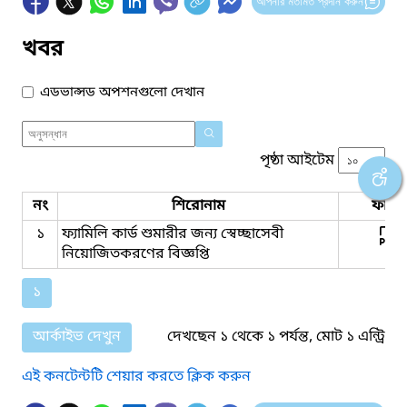
আপনার মতামত প্রদান করুন
খবর
এডভান্সড অপশনগুলো দেখান
পৃষ্ঠা আইটেম
নং
শিরোনাম
ফাইল
১
ফ্যামিলি কার্ড শুমারীর জন্য স্বেচ্ছাসেবী
নিয়োজিতকরণের বিজ্ঞপ্তি
১
আর্কাইভ দেখুন
দেখছেন ১ থেকে ১ পর্যন্ত, মোট ১ এন্ট্রি
এই কনটেন্টটি শেয়ার করতে ক্লিক করুন