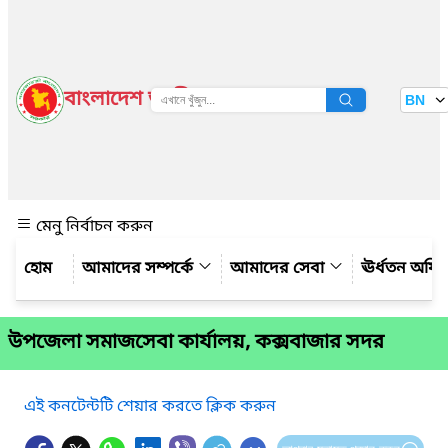
বাংলাদেশ জাতীয় তথ্য বাতায়ন
BN
দেখুন
মেনু নির্বাচন করুন
আমাদের সম্পর্কে
আমাদের সেবা
ঊর্ধতন অফি
উপজেলা সমাজসেবা কার্যালয়, কক্সবাজার সদর
এই কনটেন্টটি শেয়ার করতে ক্লিক করুন