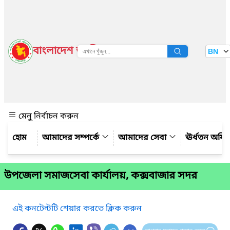
বাংলাদেশ জাতীয় তথ্য বাতায়ন
BN
দেখুন
মেনু নির্বাচন করুন
আমাদের সম্পর্কে
আমাদের সেবা
ঊর্ধতন অফি
উপজেলা সমাজসেবা কার্যালয়, কক্সবাজার সদর
এই কনটেন্টটি শেয়ার করতে ক্লিক করুন