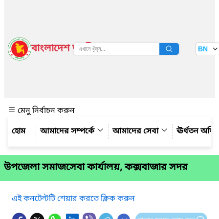
বাংলাদেশ জাতীয় তথ্য বাতায়ন
BN
দেখুন
মেনু নির্বাচন করুন
আমাদের সম্পর্কে
আমাদের সেবা
ঊর্ধতন অফি
উপজেলা সমাজসেবা কার্যালয়, কক্সবাজার সদর
এই কনটেন্টটি শেয়ার করতে ক্লিক করুন