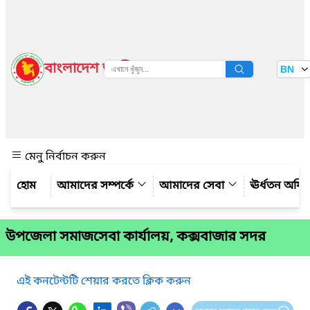
বাংলাদেশ জাতীয় তথ্য বাতায়ন
BN
দেখুন
মেনু নির্বাচন করুন
আমাদের সম্পর্কে
আমাদের সেবা
ঊর্ধতন অফি
উপজেলা সমাজসেবা কার্যালয়, কক্সবাজার সদর
এই কনটেন্টটি শেয়ার করতে ক্লিক করুন