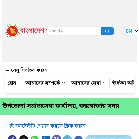
বাংলাদেশ জাতীয় তথ্য বাতায়ন
BN
দেখুন
মেনু নির্বাচন করুন
আমাদের সম্পর্কে
আমাদের সেবা
ঊর্ধতন অফি
উপজেলা সমাজসেবা কার্যালয়, কক্সবাজার সদর
এই কনটেন্টটি শেয়ার করতে ক্লিক করুন