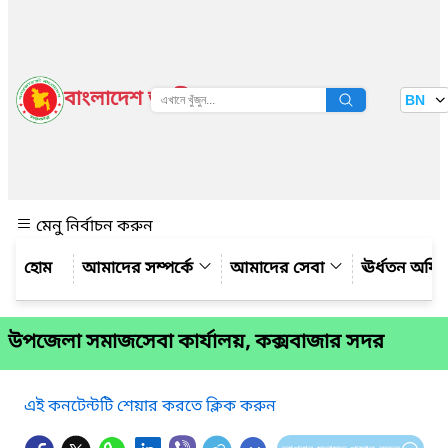
বাংলাদেশ জাতীয় তথ্য বাতায়ন
BN
দেখুন
মেনু নির্বাচন করুন
আমাদের সম্পর্কে
আমাদের সেবা
ঊর্ধতন অফি
উপজেলা সমাজসেবা কার্যালয়, কক্সবাজার সদর
এই কনটেন্টটি শেয়ার করতে ক্লিক করুন