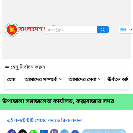
বাংলাদেশ জাতীয় তথ্য বাতায়ন
BN
দেখুন
মেনু নির্বাচন করুন
আমাদের সম্পর্কে
আমাদের সেবা
ঊর্ধতন অফি
উপজেলা সমাজসেবা কার্যালয়, কক্সবাজার সদর
এই কনটেন্টটি শেয়ার করতে ক্লিক করুন