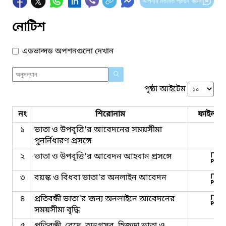
আপনার মতামত প্রদান করুন
নোটিশ
এডভান্সড অপশনগুলো দেখান
পৃষ্ঠা আইটেম
নং
শিরোনাম
ফাইল সম
১
ভাতা ও উপবৃত্তি'র আবেদনের সময়সীমা
পুনর্নিধারণ প্রসঙ্গে
২
ভাতা ও উপবৃত্তি'র আবেদন আহবান প্রসঙ্গে
৩
বয়স্ক ও বিধবা ভাতা'র অনলাইন আবেদন
৪
প্রতিবন্ধী ভাতা'র জন্য অনলাইনে আবেদনের
সময়সীমা বৃদ্ধি
৫
প্রতিবন্ধী, বেদে, অনগ্রসর, হিজড়া ভাতা ও