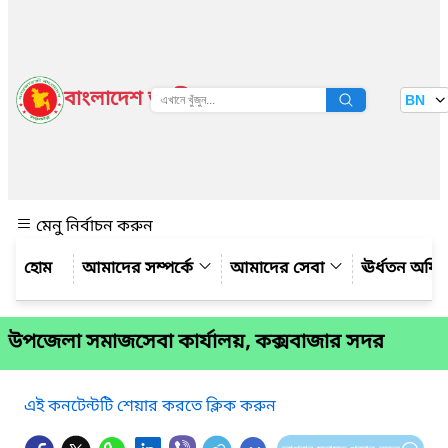
বাংলাদেশ জাতীয় তথ্য বাতায়ন
BN
দেখুন
মেনু নির্বাচন করুন
আমাদের সম্পর্কে
আমাদের সেবা
ঊর্ধতন অফি
উপজেলা সমাজসেবা কার্যালয়, কক্সবাজার সদর
এই কনটেন্টটি শেয়ার করতে ক্লিক করুন