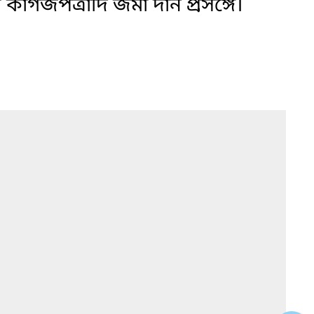
য় কাগজপত্রাদি জমা দান প্রসঙ্গে।