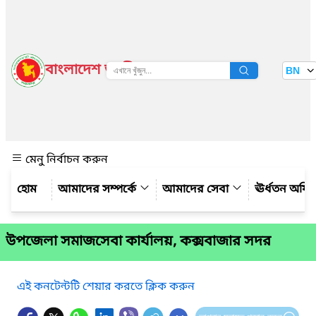
বাংলাদেশ জাতীয় তথ্য বাতায়ন
BN
দেখুন
মেনু নির্বাচন করুন
আমাদের সম্পর্কে
আমাদের সেবা
ঊর্ধতন অফি
উপজেলা সমাজসেবা কার্যালয়, কক্সবাজার সদর
এই কনটেন্টটি শেয়ার করতে ক্লিক করুন