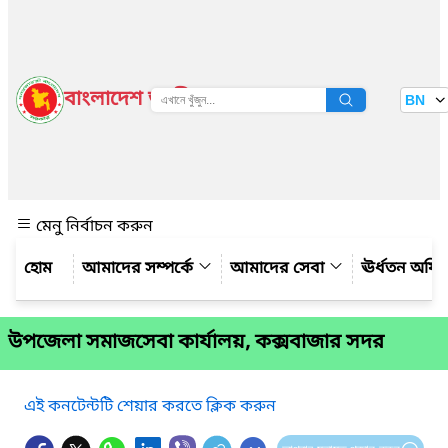
বাংলাদেশ জাতীয় তথ্য বাতায়ন
BN
দেখুন
মেনু নির্বাচন করুন
আমাদের সম্পর্কে
আমাদের সেবা
ঊর্ধতন অফি
উপজেলা সমাজসেবা কার্যালয়, কক্সবাজার সদর
এই কনটেন্টটি শেয়ার করতে ক্লিক করুন