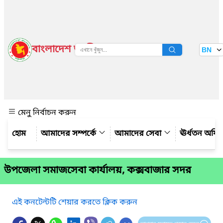
বাংলাদেশ জাতীয় তথ্য বাতায়ন
BN
দেখুন
মেনু নির্বাচন করুন
আমাদের সম্পর্কে
আমাদের সেবা
ঊর্ধতন অফি
উপজেলা সমাজসেবা কার্যালয়, কক্সবাজার সদর
এই কনটেন্টটি শেয়ার করতে ক্লিক করুন