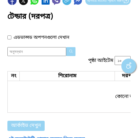
আপনার মতামত প্রদান করুন
টেন্ডার (দরপত্র)
এডভান্সড অপশনগুলো দেখান
পৃষ্ঠা আইটেম
নং
শিরোনাম
দরপত্র 
কোনো তথ্য
আর্কাইভ দেখুন