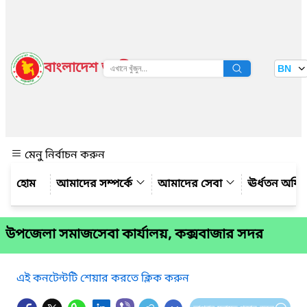
বাংলাদেশ জাতীয় তথ্য বাতায়ন
BN
দেখুন
মেনু নির্বাচন করুন
আমাদের সম্পর্কে
আমাদের সেবা
ঊর্ধতন অফি
উপজেলা সমাজসেবা কার্যালয়, কক্সবাজার সদর
এই কনটেন্টটি শেয়ার করতে ক্লিক করুন